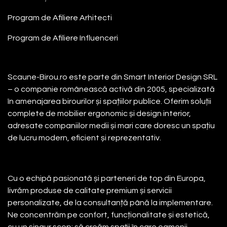
Program de Afiliere
Arhitecti
Program de Afiliere
Influenceri
Despre noi
Scaune-Birou.ro este parte din Smart Interior Design SRL
– o companie românească activă din 2005, specializată
în amenajarea birourilor și spațiilor publice. Oferim soluții
complete de mobilier ergonomic și design interior,
adresate companiilor medii și mari care doresc un spațiu
de lucru modern, eficient și reprezentativ.
Cu o echipă pasionată și parteneri de top din Europa,
livrăm produse de calitate premium și servicii
personalizate, de la consultanță până la implementare.
Ne concentrăm pe confort, funcționalitate și estetică,
cu un singur scop: să creăm spații în care oamenii