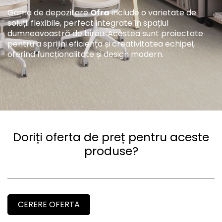
Gama de depozitare
Ofra
include o varietate de
soluții flexibile, perfect integrate în spațiul
dumneavoastră de birou. Acestea sunt proiectate
pentru a sprijini eficiența și creativitatea echipei,
oferind funcționalitate și design modern.
Doriți oferta de preț pentru aceste
produse?
CERERE OFERTA