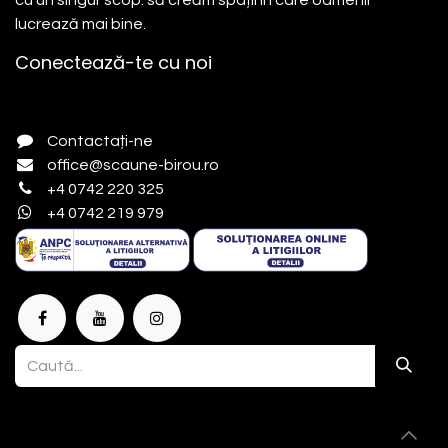
lucrează mai bine.
Conectează-te cu noi
Contactați-ne
office@scaune-birou.ro
+4 0742 220 325
+4 0742 219 979