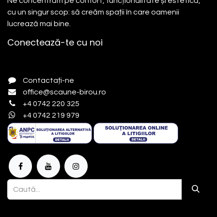
Ne concentrăm pe confort, funcționalitate și estetică,
cu un singur scop: să creăm spații în care oamenii
lucrează mai bine.
Conectează-te cu noi
Contactați-ne
office@scaune-birou.ro
+4 0742 220 325
+4 0742 219 979