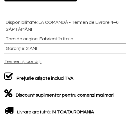
Disponibilitate
:
LA COMANDĂ - Termen de Livrare 4–6
SĂPTĂMÂNI
Țara de origine
:
Fabricat în Italia
Garanție
:
2 ANI
Termeni și condiții
Prețurile afișate includ TVA
Discount suplimentar pentru comenzi mai mari
Livrare gratuit
ă
:
IN TOATA ROMANIA