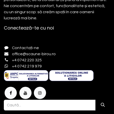
Ne concentrăm pe confort, funcționalitate și estetică,
cu un singur scop: să creăm spații în care oamenii
lucrează mai bine.
Conectează-te cu noi
Contactați-ne
office@scaune-birou.ro
+4 0742 220 325
+4 0742 219 979