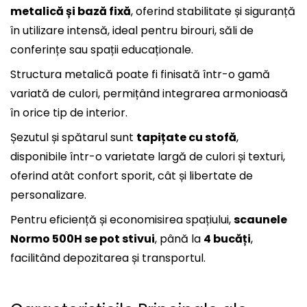
metalică și bază fixă
, oferind stabilitate și siguranță
în utilizare intensă, ideal pentru birouri, săli de
conferințe sau spații educaționale.
Structura metalică poate fi finisată într-o gamă
variată de culori, permițând integrarea armonioasă
în orice tip de interior.
Șezutul și spătarul sunt
tapițate cu stofă
,
disponibile într-o varietate largă de culori și texturi,
oferind atât confort sporit, cât și libertate de
personalizare.
Pentru eficiență și economisirea spațiului,
scaunele
Normo 500H se pot stivui
, până la
4 bucăți
,
facilitând depozitarea și transportul.