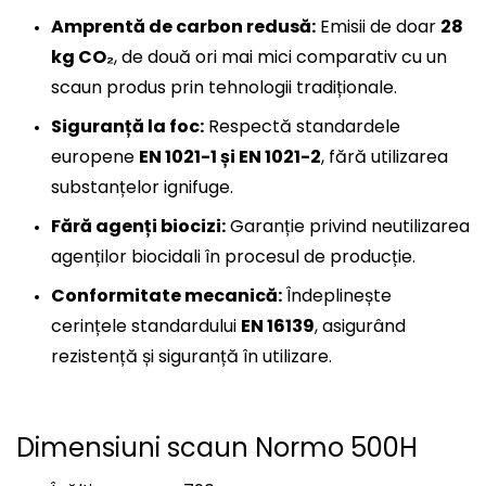
Amprentă de carbon redusă:
Emisii de doar
28
kg CO₂
, de două ori mai mici comparativ cu un
scaun produs prin tehnologii tradiționale.
Siguranță la foc:
Respectă standardele
europene
EN 1021-1 și EN 1021-2
, fără utilizarea
substanțelor ignifuge.
Fără agenți biocizi:
Garanție privind neutilizarea
agenților biocidali în procesul de producție.
Conformitate mecanică:
Îndeplinește
cerințele standardului
EN 16139
, asigurând
rezistență și siguranță în utilizare.
Dimensiuni scaun Normo 500H