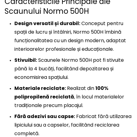
Caracteristicile Principale ale
Scaunului Normo 500H
Design versatil și durabil:
Conceput pentru
spații de lucru și întâlniri, Normo 500H îmbină
funcționalitatea cu un design modern, adaptat
interioarelor profesionale și educaționale.
Stivuibil:
Scaunele Normo 500H pot fi stivuite
până la 4 bucăți, facilitând depozitarea și
economisirea spațiului.
Materiale reciclate:
Realizat din
100%
polipropilenă reciclată
, în locul materialelor
tradiționale precum placajul.
Fără adezivi sau capse:
Fabricat fără utilizarea
lipiciului sau a capselor, facilitând reciclarea
completă.