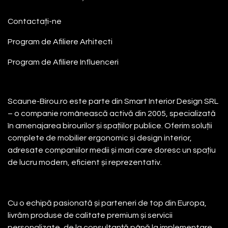
Contactați-ne
Program de Afiliere
Arhitecti
Program de Afiliere
Influenceri
Despre noi
Scaune-Birou.ro este parte din Smart Interior Design SRL
– o companie românească activă din 2005, specializată
în amenajarea birourilor și spațiilor publice. Oferim soluții
complete de mobilier ergonomic și design interior,
adresate companiilor medii și mari care doresc un spațiu
de lucru modern, eficient și reprezentativ.
Cu o echipă pasionată și parteneri de top din Europa,
livrăm produse de calitate premium și servicii
personalizate, de la consultanță până la implementare.