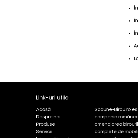
Î
Î
Î
A
L
Link-uri utile
Despre noi
Acasă​
Scaune-Birou.ro est
Despre noi
companie româneasc
Produse
amenajarea birourilor
Servicii
complete de mobilie