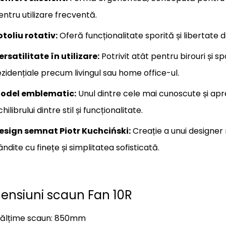
entru utilizare frecventă.
otoliu rotativ:
Oferă funcționalitate sporită și libertate 
ersatilitate în utilizare:
Potrivit atât pentru birouri și s
ezidențiale precum livingul sau home office-ul.
odel emblematic:
Unul dintre cele mai cunoscute și apre
hilibrului dintre stil și funcționalitate.
esign semnat Piotr Kuchciński:
Creație a unui designer
ândite cu finețe și simplitatea sofisticată.
ensiuni scaun Fan 10R
nălțime scaun: 850mm