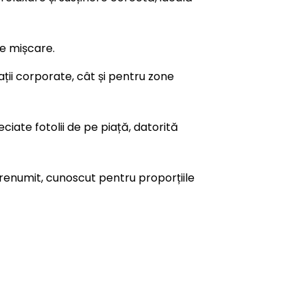
de mișcare.
pații corporate, cât și pentru zone
ciate fotolii de pe piață, datorită
 renumit, cunoscut pentru proporțiile