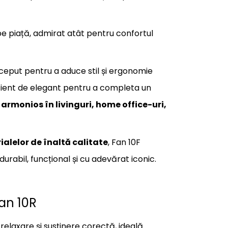
e piață, admirat atât pentru confortul
onceput pentru a aduce stil și ergonomie
cient de elegant pentru a completa un
 armonios în livinguri, home office-uri,
alelor de înaltă calitate
, Fan 10F
rabil, funcțional și cu adevărat iconic.
Fan 10R
laxare și susținere corectă, ideală