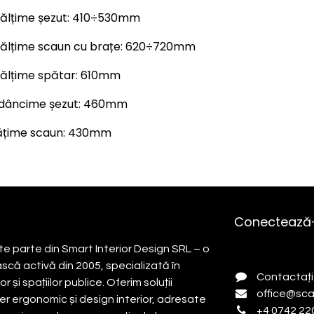
nălțime șezut: 410÷530mm
nălțime scaun cu brațe: 620÷720mm
nălțime spătar: 610mm
dâncime șezut: 460mm
ățime scaun: 430mm
Conectează-
e parte din Smart Interior Design SRL – o
ă activă din 2005, specializată în
Contactați
 și spațiilor publice. Oferim soluții
office@sca
r ergonomic și design interior, adresate
+4 0742 22