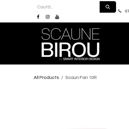
Skip to Content
07
Acas
All Products
Scaun Fan 10R