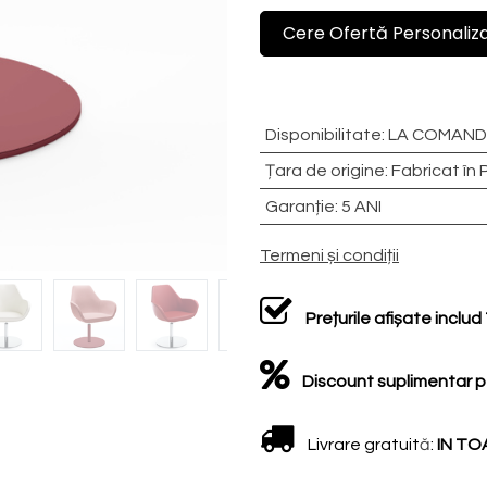
Cere Ofertă Personaliz
Disponibilitate
:
LA COMANDĂ
Țara de origine
:
Fabricat în 
Garanție
:
5 ANI
Termeni și condiții
Prețurile afișate inclu
Discount suplimentar p
Livrare gratuit
ă
:
IN TO