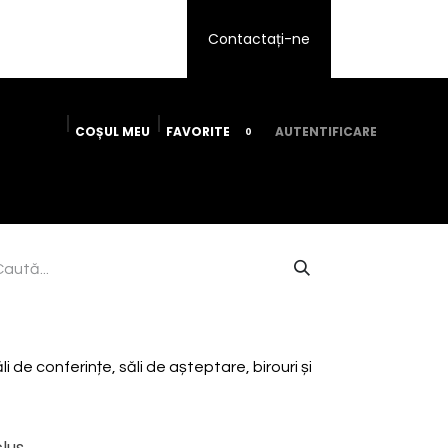
Contactați-ne
​COȘUL ​ME​U
FAVORITE
AUTENTIFICARE
0
icii
Despre noi
Devino afiliat
Contactați-ne
i de conferințe, săli de așteptare, birouri și
lus