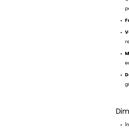
p
F
V
r
M
ec
D
g
Dim
Î