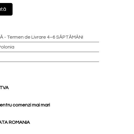
ată
 - Termen de Livrare 4–6 SĂPTĂMÂNI
Polonia
d TVA
entru comenzi mai mari
ATA ROMANIA