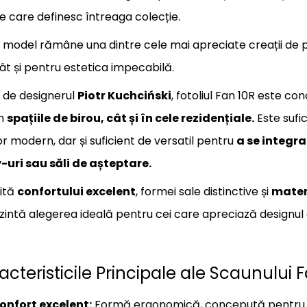
ce care definesc întreaga colecție.
 model rămâne una dintre cele mai apreciate creații de p
cât și pentru estetica impecabilă.
 de designerul
Piotr Kuchciński
, fotoliul Fan 10R este c
în
spațiile de birou, cât și în cele rezidențiale.
Este sufi
or modern, dar și suficient de versatil pentru
a se integra
-uri sau săli de așteptare.
ită
confortului excelent
, formei sale distinctive și
materi
zintă alegerea ideală pentru cei care apreciază designul du
acteristicile Principale ale Scaunului 
onfort excelent:
Formă ergonomică, concepută pentru re