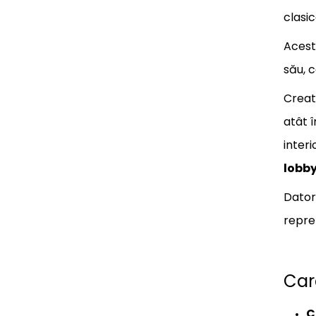
clasi
Acest
său, 
Creat
atât 
interi
lobby
Dator
repre
Car
C