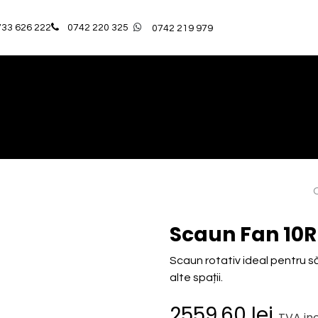
33 626 222​
0742 220 325
0742 219 979
ă
Catalog Produse
OUTLET
Proiectele Noaste
Serv
Scaun Fan 10R
Scaun rotativ ideal pentru săl
alte spații.
2559.60
lei
TVA inc