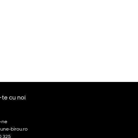
te cu noi
-ne
une-birou.ro
0 325