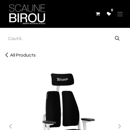
Skip to Content
0
All Products