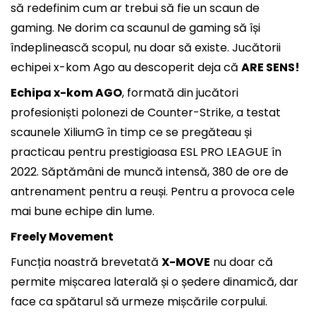
să redefinim cum ar trebui să fie un scaun de
gaming. Ne dorim ca scaunul de gaming să își
îndeplinească scopul, nu doar să existe. Jucătorii
echipei x-kom Ago au descoperit deja că
ARE SENS
!
Echipa x-kom AGO
, formată din jucători
profesioniști polonezi de Counter-Strike, a testat
scaunele XiliumG în timp ce se pregăteau și
practicau pentru prestigioasa ESL PRO LEAGUE în
2022. Săptămâni de muncă intensă, 380 de ore de
antrenament pentru a reuși. Pentru a provoca cele
mai bune echipe din lume.
Freely Movement
Funcția noastră brevetată
X-MOVE
nu doar că
permite mișcarea laterală și o ședere dinamică, dar
face ca spătarul să urmeze mișcările corpului.