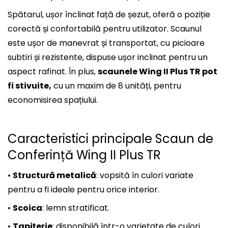
Spătarul, ușor înclinat față de șezut, oferă o poziție
corectă și confortabilă pentru utilizator. Scaunul
este ușor de manevrat și transportat, cu picioare
subtiri și rezistente, dispuse ușor inclinat pentru un
aspect rafinat. În plus,
scaunele Wing II Plus TR pot
fi stivuite,
cu un maxim de 8 unități, pentru
economisirea spațiului.
Caracteristici principale Scaun de
Conferință Wing II Plus TR
•
Structură metalică
: vopsită în culori variate
pentru a fi ideale pentru orice interior.
•
Scoica
: lemn stratificat.
•
Tapițerie
: disponibilă într-o varietate de culori