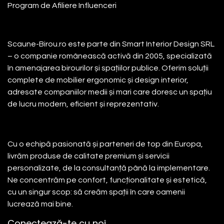
Program de Afiliere
Influenceri
Despre noi
Scaune-Birou.ro este parte din Smart Interior Design SRL
– o companie românească activă din 2005, specializată
în amenajarea birourilor și spațiilor publice. Oferim soluții
complete de mobilier ergonomic și design interior,
adresate companiilor medii și mari care doresc un spațiu
de lucru modern, eficient și reprezentativ.
Cu o echipă pasionată și parteneri de top din Europa,
livrăm produse de calitate premium și servicii
personalizate, de la consultanță până la implementare.
Ne concentrăm pe confort, funcționalitate și estetică,
cu un singur scop: să creăm spații în care oamenii
lucrează mai bine.
Conectează-te cu noi