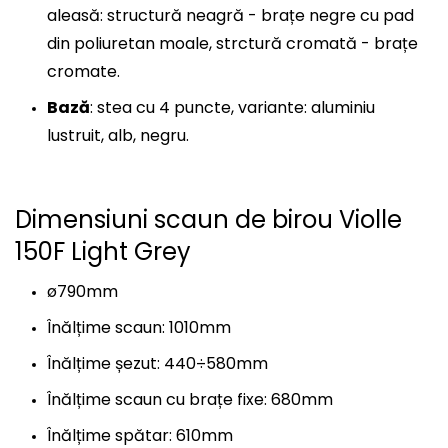
aleasă: structură neagră - brațe negre cu pad
din poliuretan moale, strctură cromată - brațe
cromate.
Bază
: stea cu 4 puncte, variante: aluminiu
lustruit, alb, negru.
Dimensiuni scaun de birou Violle
150F Light Grey
ø790mm
Înălțime scaun: 1010mm
Înălțime șezut: 440÷580mm
Înălțime scaun cu brațe fixe: 680mm
Înălțime spătar: 610mm