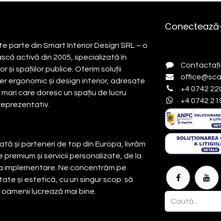
Conectează-
e parte din Smart Interior Design SRL – o
ă activă din 2005, specializată în
Contactați
 și spațiilor publice. Oferim soluții
office@sca
r ergonomic și design interior, adresate
+4 0742 22
i mari care doresc un spațiu de lucru
+4 0742 21
 reprezentativ.
tă și parteneri de top din Europa, livrăm
 premium și servicii personalizate, de la
la implementare. Ne concentrăm pe
tate și estetică, cu un singur scop: să
e oamenii lucrează mai bine.