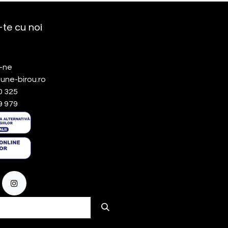
te cu noi
-ne
une-birou.ro
0 325
9 979