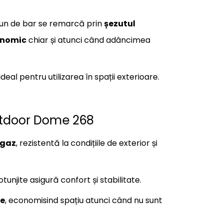
aun de bar se remarcă prin
șezutul
onomic
chiar și atunci când adâncimea
ideal pentru utilizarea în spații exterioare.
Outdoor Dome 268
 gaz
, rezistentă la condițiile de exterior și
tunjite asigură confort și stabilitate.
ne
, economisind spațiu atunci când nu sunt