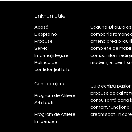
Link-uri utile
Despre noi
Acasă​
Scaune-Birou.ro est
Despre noi
companie româneasc
Produse
amenajarea birourilor
Servicii
complete de mobilie
Informații legale
companiilor medii ș
Politică de
modern, eficient și
confidențialitate
Contactați-ne
Cu o echipă pasiona
produse de calitate
Program de Afiliere
consultanță până 
Arhitecti
confort, funcționali
Program de Afiliere
creăm spații în car
Influenceri