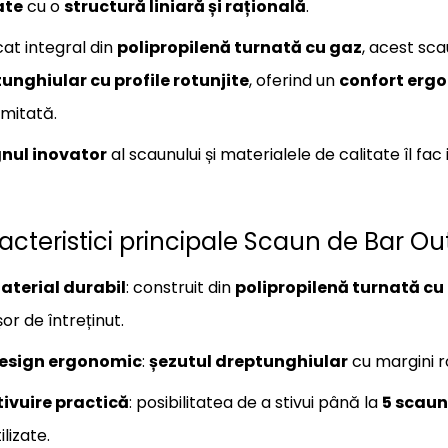
ate
cu o
structură liniară și rațională
.
cat integral din
polipropilenă turnată cu gaz
, acest sc
unghiular cu profile rotunjite
, oferind un
confort erg
imitată.
nul inovator
al scaunului și materialele de calitate îl fac 
acteristici principale Scaun de Bar 
aterial durabil
: construit din
polipropilenă turnată cu
șor de întreținut.
esign ergonomic
:
șezutul dreptunghiular
cu margini ro
tivuire practică
: posibilitatea de a stivui până la
5 scau
ilizate.