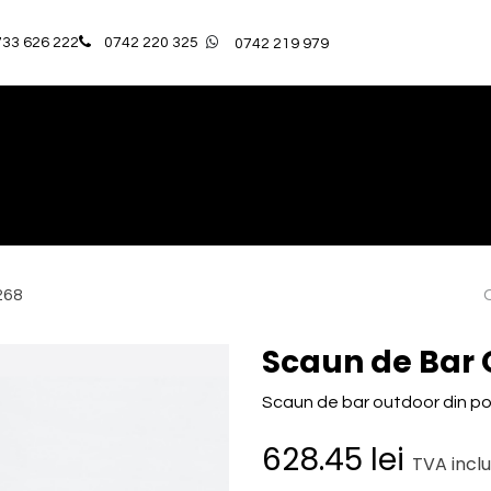
33 626 222​
0742 220 325
0742 219 979
ă
Catalog Produse
OUTLET
Proiectele Noaste
Serv
268
Scaun de Bar
Scaun de bar outdoor din poli
628.45
lei
TVA inclu