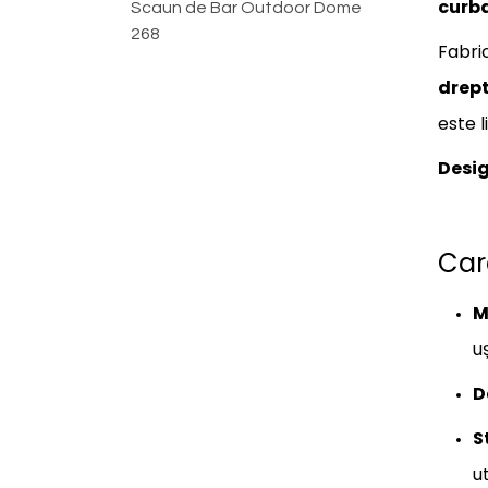
curb
Scaun de Bar Outdoor Dome
268
Fabri
drept
este l
Desig
Car
M
u
D
S
ut