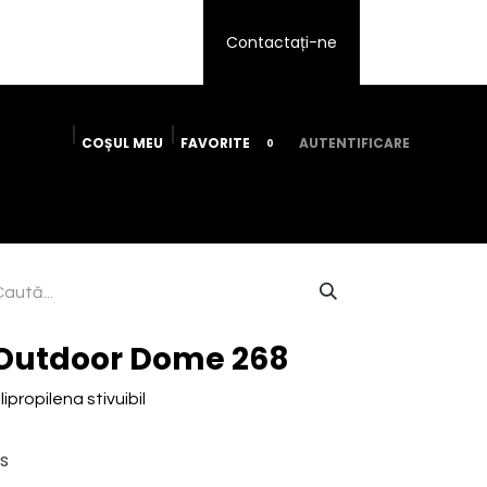
Contactați-ne
​COȘUL ​ME​U
FAVORITE
AUTENTIFICARE
0
icii
Despre noi
Devino afiliat
Contactați-ne
 Outdoor Dome 268
propilena stivuibil
s