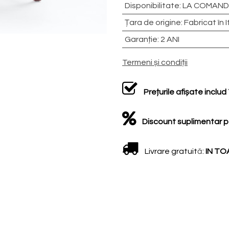
Disponibilitate
:
LA COMANDĂ
Țara de origine
:
Fabricat în I
Garanție
:
2 ANI
Termeni și condiții
Prețurile afișate inclu
Discount suplimentar p
Livrare gratuit
ă
:
IN TO