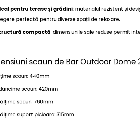
deal pentru terase și grădini
: materialul rezistent și des
legere perfectă pentru diverse spații de relaxare.
tructură compactă
: dimensiunile sale reduse permit in
ensiuni scaun de Bar Outdoor Dome 
ățime scaun: 440mm
dâncime scaun: 420mm
nălțime scaun: 760mm
nălțime suport picioare: 315mm