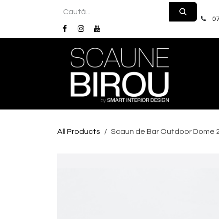
Skip to Content
07
Acas
All Products
Scaun de Bar Outdoor Dome 