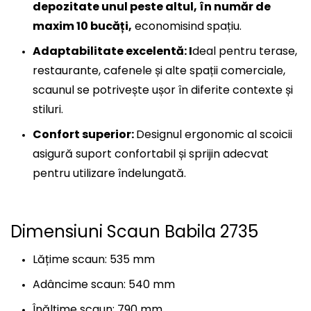
depozitate unul peste altul, în număr de
maxim 10 bucăți,
economisind spațiu.
Adaptabilitate excelentă:
I
deal pentru terase,
restaurante, cafenele și alte spații comerciale,
scaunul se potrivește ușor în diferite contexte și
stiluri.
Confort superior:
Designul ergonomic al scoicii
asigură suport confortabil și sprijin adecvat
pentru utilizare îndelungată.
Dimensiuni Scaun Babila 2735
Lățime scaun: 535 mm
Adâncime scaun: 540 mm
Înălțime scaun: 790 mm