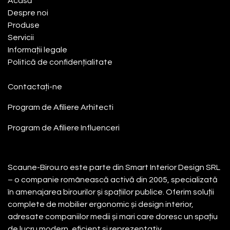
Acasă​
Despre noi
Produse
Servicii
Informații legale
Politică de confidențialitate
Contactați-ne
Program de Afiliere
Arhitecti
Program de Afiliere
Influenceri
Despre noi
Scaune-Birou.ro este parte din Smart Interior Design SRL
– o companie românească activă din 2005, specializată
în amenajarea birourilor și spațiilor publice. Oferim soluții
complete de mobilier ergonomic și design interior,
adresate companiilor medii și mari care doresc un spațiu
de lucru modern, eficient și reprezentativ.