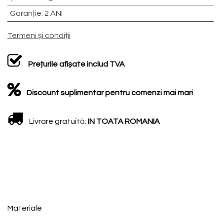
Garanție
:
2 ANI
Termeni și condiții
Prețurile afișate includ TVA
Discount suplimentar pentru comenzi mai mari
Livrare gratuit
ă
:
IN TOATA ROMANIA
Materiale