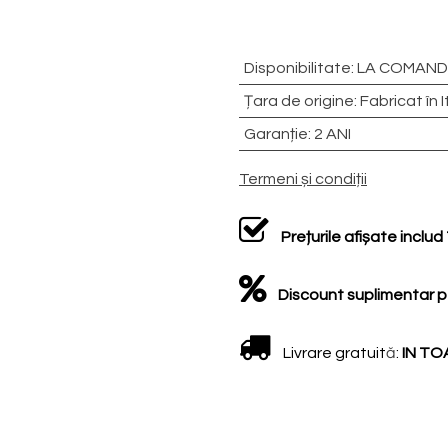
Disponibilitate
:
LA COMANDĂ
Țara de origine
:
Fabricat în I
Garanție
:
2 ANI
Termeni și condiții
Prețurile afișate inclu
Discount suplimentar p
Livrare gratuit
ă
:
IN TO