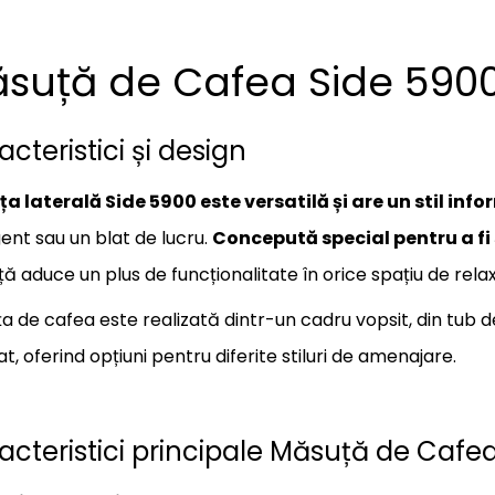
suță de Cafea Side 590
cteristici și design
a laterală Side 5900 este versatilă și are un stil info
gent sau un blat de lucru.
Concepută special pentru a fi 
ă aduce un plus de funcționalitate în orice spațiu de rela
a de cafea este realizată dintr-un cadru vopsit, din tub de
t, oferind opțiuni pentru diferite stiluri de amenajare.
acteristici principale Măsuță de Cafe