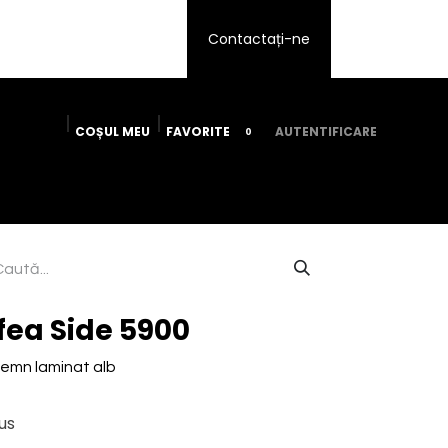
Contactați-ne
​COȘUL ​ME​U
FAVORITE
AUTENTIFICARE
0
icii
Despre noi
Devino afiliat
Contactați-ne
ea Side 5900
lemn laminat alb
us