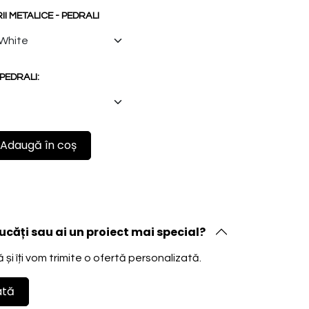
 METALICE - PEDRALI
PEDRALI:
Adaugă în coș
ucăți sau ai un proiect mai special?
și îți vom trimite o ofertă personalizată.
ată