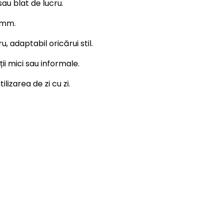
au blat de lucru.
0 mm.
u, adaptabil oricărui stil.
ții mici sau informale.
ilizarea de zi cu zi.