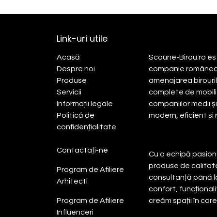
Link-uri utile
Despre noi
Acasă​
Scaune-Birou.ro est
Despre noi
companie româneasc
Produse
amenajarea birourilor
Servicii
complete de mobilie
Informații legale
companiilor medii ș
Politică de
modern, eficient și
confidențialitate
Contactați-ne
Cu o echipă pasiona
produse de calitate
Program de Afiliere
consultanță până 
Arhitecti
confort, funcționali
Program de Afiliere
creăm spații în car
Influenceri