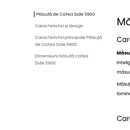
Măsuță de Cafea Side 5900
Mă
Caracteristici și design
Cara
Caracteristici principale Măsuță
de Cafea Side 5900
Măsuț
Dimensiuni măsuță cafea
inteli
Side 5900
măsuț
Măsuț
lamina
Car