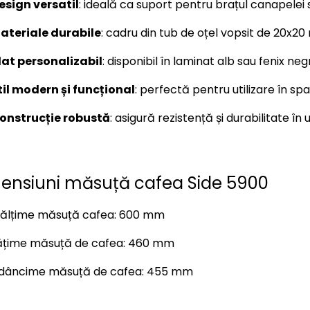
esign versatil
: ideală ca suport pentru brațul canapelei s
ateriale durabile
: cadru din tub de oțel vopsit de 20x2
lat personalizabil
: disponibil în laminat alb sau fenix negr
til modern și funcțional
: perfectă pentru utilizare în spa
onstrucție robustă
: asigură rezistență și durabilitate în ut
ensiuni măsuță cafea Side 5900
nălțime măsuță cafea: 600 mm
ățime măsuță de cafea: 460 mm
dâncime măsuță de cafea: 455 mm