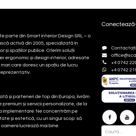
Conectează-
e parte din Smart Interior Design SRL – o
ă activă din 2005, specializată în
Contactați
 și spațiilor publice. Oferim soluții
office@sca
r ergonomic și design interior, adresate
+4 0742 22
i mari care doresc un spațiu de lucru
+4 0742 21
 reprezentativ.
tă și parteneri de top din Europa, livrăm
 premium și servicii personalizate, de la
la implementare. Ne concentrăm pe
tate și estetică, cu un singur scop: să
e oamenii lucrează mai bine.