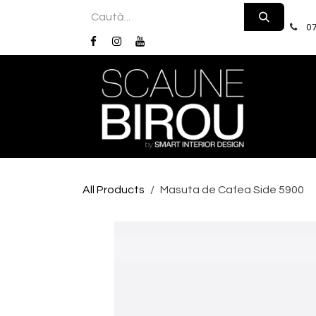
Skip to Content
07
Acas
All Products
Masuta de Cafea Side 5900