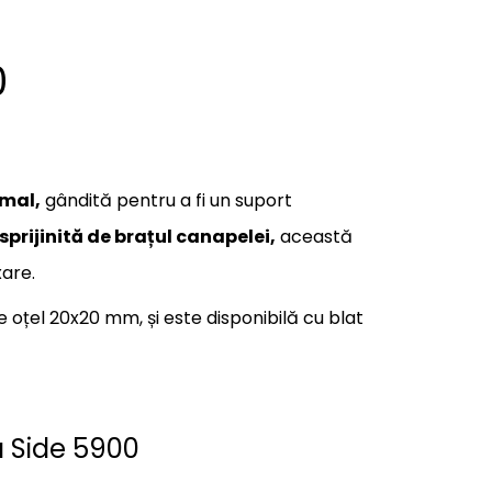
0
rmal,
gândită pentru a fi un suport
sprijinită de brațul canapelei,
această
xare.
 oțel 20x20 mm, și este disponibilă cu blat
a Side 5900