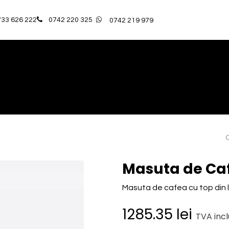
33 626 222​
0742 220 325
0742 219 979
ă
Catalog Produse
OUTLET
Proiectele Noaste
Serv
Masuta de Caf
Masuta de cafea cu top din 
1285.35
lei
TVA incl