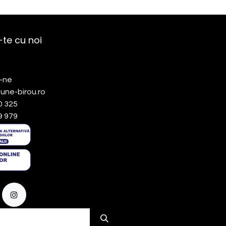
te cu noi
-ne
une-birou.ro
0 325
9 979