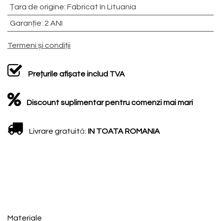
Țara de origine
:
Fabricat în Lituania
Garanție
:
2 ANI
Termeni și condiții
Prețurile afișate includ TVA
Discount suplimentar pentru comenzi mai mari
Livrare gratuit
ă
:
IN TOATA ROMANIA
Materiale