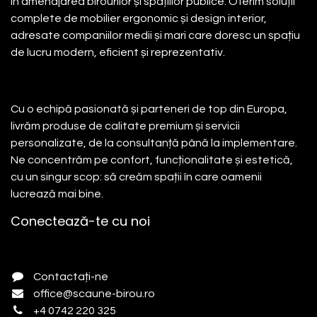
în amenajarea birourilor și spațiilor publice. Oferim soluții
complete de mobilier ergonomic și design interior,
adresate companiilor medii și mari care doresc un spațiu
de lucru modern, eficient și reprezentativ.
Cu o echipă pasionată și parteneri de top din Europa,
livrăm produse de calitate premium și servicii
personalizate, de la consultanță până la implementare.
Ne concentrăm pe confort, funcționalitate și estetică,
cu un singur scop: să creăm spații în care oamenii
lucrează mai bine.
Conectează-te cu noi
Contactați-ne
office@scaune-birou.ro
+4 0742 220 325