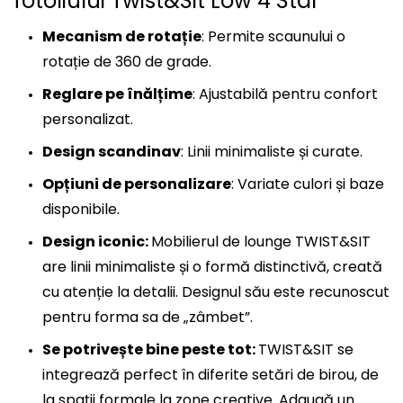
fotoliului Twist&Sit Low 4 Star
Mecanism de rotație
: Permite scaunului o
rotație de 360 de grade.
Reglare pe înălțime
: Ajustabilă pentru confort
personalizat.
Design scandinav
: Linii minimaliste și curate.
Opțiuni de personalizare
: Variate culori și baze
disponibile.
Design iconic:
Mobilierul de lounge TWIST&SIT
are linii minimaliste și o formă distinctivă, creată
cu atenție la detalii. Designul său este recunoscut
pentru forma sa de „zâmbet”.
Se potrivește bine peste tot:
TWIST&SIT se
integrează perfect în diferite setări de birou, de
la spații formale la zone creative. Adaugă un