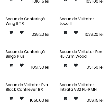
1016.15
lei
1031.00
lei
Scaun de Conferință
Scaun de Vizitator
Wing II TR
Loco II
1038.20
lei
1038.20
lei
Scaun de Conferință
Scaun de Vizitator Fen
Bingo Plus
4L-Arm Wood
1051.50
lei
1051.50
lei
Scaun de Vizitator Eva
Scaun de Vizitator
Black Cantilever BR
Intrata V32 FL-RMH
1056.00
lei
1058.15
lei