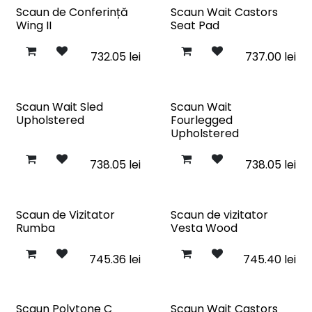
Scaun de Conferință
Scaun Wait Castors
Wing II
Seat Pad
732.05
lei
737.00
lei
Scaun Wait Sled
Scaun Wait
Upholstered
Fourlegged
Upholstered
738.05
lei
738.05
lei
Scaun de Vizitator
Scaun de vizitator
Rumba
Vesta Wood
745.36
lei
745.40
lei
Scaun Polytone C
Scaun Wait Castors