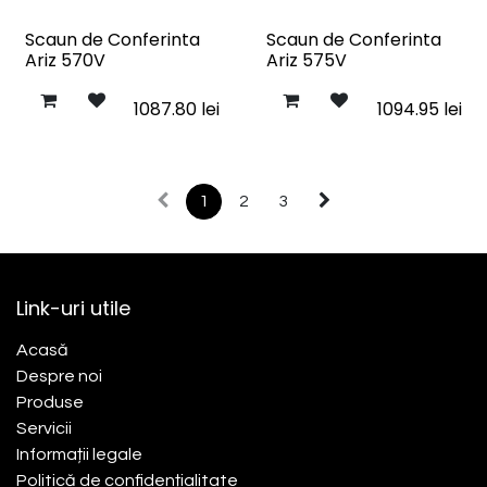
Scaun de Conferinta
Scaun de Conferinta
Ariz 570V
Ariz 575V
1087.80
lei
1094.95
lei
1
2
3
Link-uri utile
Acasă​
Despre noi
Produse
Servicii
Informații legale
Politică de confidențialitate