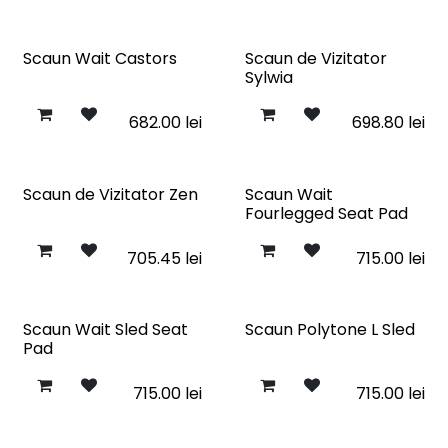
Scaun Wait Castors
Scaun de Vizitator
Sylwia
682.00
lei
698.80
lei
Scaun de Vizitator Zen
Scaun Wait
Fourlegged Seat Pad
705.45
lei
715.00
lei
Scaun Wait Sled Seat
Scaun Polytone L Sled
Pad
715.00
lei
715.00
lei