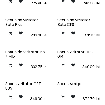
272.90
lei
298.00
lei
Scaun de vizitator
Scaun de vizitator
Beta Plus
Beta CFS
299.50
lei
326.10
lei
Scaun de Vizitator Iso
Scaun vizitator HRC
P Alb
614
332.75
lei
349.00
lei
Scaun vizitator OFF
Scaun Amigo
835
349.00
lei
372.70
lei