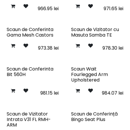
966.95
lei
971.65
lei
Scaun de Conferinta
Scaun de Vizitator cu
Gama Mesh Castors
Masuta Samba TE
973.38
lei
978.30
lei
Scaun de Conferinta
Scaun Wait
Bit 560H
Fourlegged Arm
Upholstered
981.15
lei
984.07
lei
Scaun de Vizitator
Scaun de Conferință
Intrata V31 FL RMH-
Bingo Seat Plus
ARM