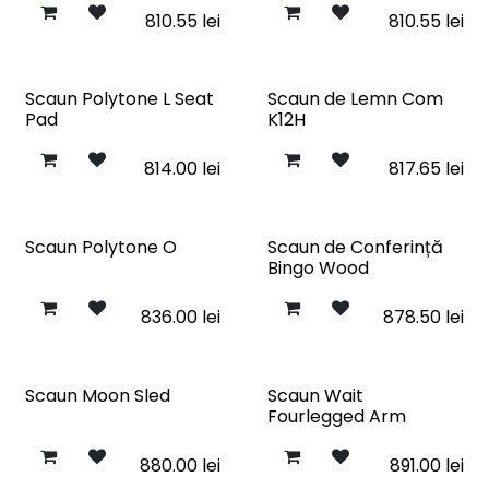
810.55
lei
810.55
lei
Scaun Polytone L Seat
Scaun de Lemn Com
Pad
K12H
814.00
lei
817.65
lei
Scaun Polytone O
Scaun de Conferință
Bingo Wood
836.00
lei
878.50
lei
Scaun Moon Sled
Scaun Wait
Fourlegged Arm
880.00
lei
891.00
lei