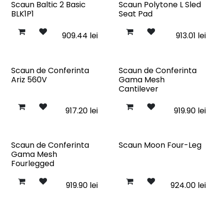
Scaun Baltic 2 Basic
Scaun Polytone L Sled
BLK1P1
Seat Pad
909.44
lei
913.01
lei
Scaun de Conferinta
Scaun de Conferinta
Ariz 560V
Gama Mesh
Cantilever
917.20
lei
919.90
lei
Scaun de Conferinta
Scaun Moon Four-Leg
Gama Mesh
Fourlegged
919.90
lei
924.00
lei