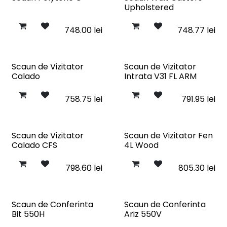
Upholstered
748.00
lei
748.77
lei
Scaun de Vizitator
Scaun de Vizitator
Calado
Intrata V31 FL ARM
758.75
lei
791.95
lei
Scaun de Vizitator
Scaun de Vizitator Fen
Calado CFS
4L Wood
798.60
lei
805.30
lei
Scaun de Conferinta
Scaun de Conferinta
Bit 550H
Ariz 550V