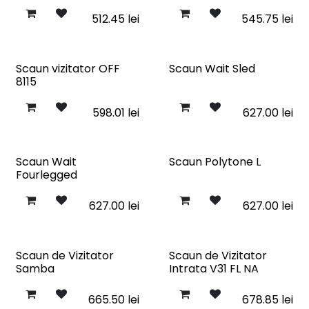
512.45
lei
545.75
lei
Scaun vizitator OFF
Scaun Wait Sled
8115
598.01
lei
627.00
lei
Scaun Wait
Scaun Polytone L
Fourlegged
627.00
lei
627.00
lei
Scaun de Vizitator
Scaun de Vizitator
Samba
Intrata V31 FL NA
665.50
lei
678.85
lei