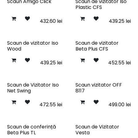
Scaun Amigo Click
Scaun de vizitator Iso
Plastic CFS
432.60
lei
439.25
lei
Scaun de vizitator Iso
Scaun de vizitator
Wood
Beta Plus CFS
439.25
lei
452.55
lei
Scaun de Vizitator Iso
Scaun vizitator OFF
Net Swing
8117
472.55
lei
499.00
lei
Scaun de conferință
Scaun de Vizitator
Beta Plus TL
Vesta