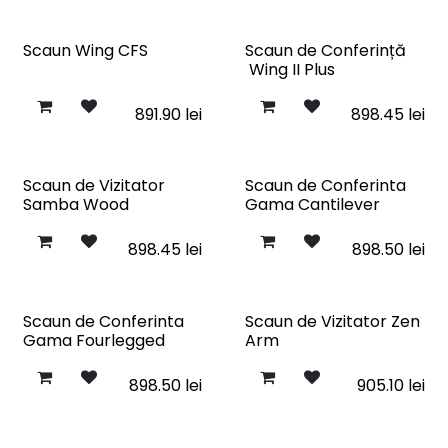
Scaun Wing CFS
Scaun de Conferință
Wing II Plus
891.90
lei
898.45
lei
Scaun de Vizitator
Scaun de Conferinta
Samba Wood
Gama Cantilever
898.45
lei
898.50
lei
Scaun de Conferinta
Scaun de Vizitator Zen
Gama Fourlegged
Arm
898.50
lei
905.10
lei