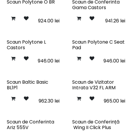
Scaun Polytone O BR
Scaun de Conferinta
Gama Castors
924.00
lei
941.26
lei
Scaun Polytone L
Scaun Polytone C Seat
Castors
Pad
946.00
lei
946.00
lei
Scaun Baltic Basic
Scaun de Vizitator
BL1P1
Intrata V32 FL ARM
962.30
lei
965.00
lei
Scaun de Conferinta
Scaun de Conferință
Ariz 555V
Wing II Click Plus