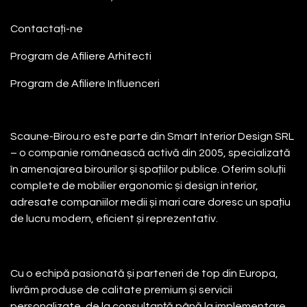
Contactați-ne
Program de Afiliere
Arhitecti
Program de Afiliere
Influenceri
Despre noi
Scaune-Birou.ro este parte din Smart Interior Design SRL
– o companie românească activă din 2005, specializată
în amenajarea birourilor și spațiilor publice. Oferim soluții
complete de mobilier ergonomic și design interior,
adresate companiilor medii și mari care doresc un spațiu
de lucru modern, eficient și reprezentativ.
Cu o echipă pasionată și parteneri de top din Europa,
livrăm produse de calitate premium și servicii
personalizate, de la consultanță până la implementare.