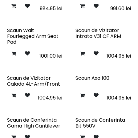
984.95
lei
991.60
lei
Scaun Wait
Scaun de Vizitator
Fourlegged Arm Seat
Intrata V31 CF ARM
Pad
1001.00
lei
1004.95
lei
Scaun de Vizitator
Scaun Axo 100
Calado 4L-Arm/Front
1004.95
lei
1004.95
lei
Scaun de Conferinta
Scaun de Conferinta
Gama High Cantilever
Bit 550V