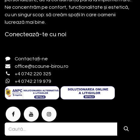
Ne concentrăm pe confort, funcționalitate și estetică,
cu un singur scop: să creăm spații în care oamenii
lucrează mai bine.
Conectează-te cu noi
Contactați-ne
office@scaune-birou.ro
+4 0742 220 325
+4 0742 219 979