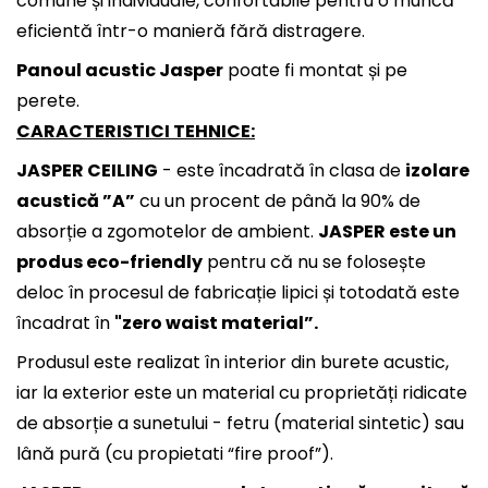
comune și individuale, confortabile pentru o muncă
eficientă într-o manieră fără distragere.
Panoul acustic Jasper
poate fi montat și pe
perete.
CARACTERISTICI TEHNICE:
JASPER CEILING
- este încadrată în clasa de
izolare
acustică ”A”
cu un procent de până la 90% de
absorție a zgomotelor de ambient.
JASPER este un
produs eco-friendly
pentru că nu se folosește
deloc în procesul de fabricație lipici și totodată este
încadrat în
"zero waist material”.
Produsul este realizat în interior din burete acustic,
iar la exterior este un material cu proprietăți ridicate
de absorție a sunetului - fetru (material sintetic) sau
lână pură (cu propietati “fire proof”).