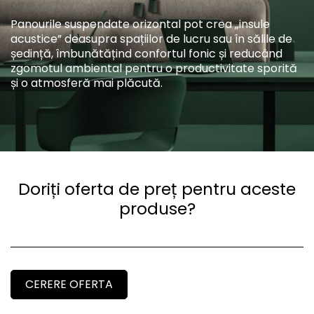
Panourile suspendate orizontal pot crea „insule
acustice” deasupra spațiilor de lucru sau în sălile de
ședință, îmbunătățind confortul fonic și reducând
zgomotul ambiental pentru o productivitate sporită
și o atmosferă mai plăcută.
Doriți oferta de preț pentru aceste
produse?
CERERE OFERTA