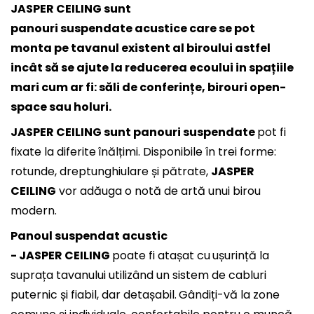
JASPER CEILING sunt
panouri suspendate acustice
care se pot
monta pe tavanul existent al biroului astfel
incât să se ajute la reducerea ecoului in spațiile
mari cum ar fi: săli de conferințe, birouri open-
space sau holuri.
JASPER CEILING sunt panouri suspendate
pot fi
fixate la diferite
înălțimi. Disponibile în trei forme:
rotunde, dreptunghiulare și pătrate,
JASPER
CEILING
vor adăuga o notă de artă unui birou
modern.
Panoul suspendat acustic
- JASPER CEILING
poate fi atașat cu
ușurință la
suprața tavanului utilizând un sistem de cabluri
puternic și fiabil, dar detașabil.
Gândiți-vă la zone